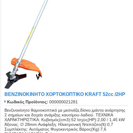
ΒΕΝΖΙΝΟΚΙΝΗΤΟ ΧΟΡΤΟΚΟΠΤΙΚΟ KRAFT 52cc /2HP
Κωδικός Προϊόντος:
000000021281
Βενζινοκίνητο θαμνοκοπτικό με μεσινέζα,δίσκο,ιμάντα ανάρτησης
2 σημείων και δοχείο ανάμιξης καυσίμου-λαδιού. ΤΕΧΝΙΚΑ
ΧΑΡΑΚΤΗΡΙΣΤΙΚΑ: Κυβισμός(cm3):52 Ισχύς(ΗΡ):2,00 / 1,45 kW
Άξονας: ∅ 28mm Ανάφλεξη: Ηλεκτρονική Ντεπόζιτο(lt):0,7
Συμπλέκτης: Αυτόματος Φυγοκεντρικός Βάρος(Kg):7,6