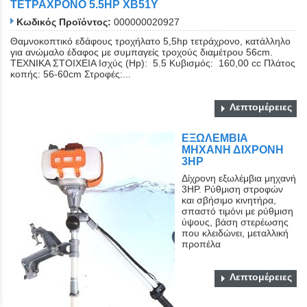
ΤΕΤΡΑΧΡΟΝΟ 5.5HP XB51Y
Κωδικός Προϊόντος:
000000020927
Θαμνοκοπτικό εδάφους τροχήλατο 5,5hp τετράχρονο, κατάλληλο
για ανώμαλο έδαφος με συμπαγείς τροχούς διαμέτρου 56cm.
ΤΕΧΝΙΚΑ ΣΤΟΙΧΕΙΑ Ισχύς (Hp): 5.5 Κυβισμός: 160,00 cc Πλάτος
κοπής: 56-60cm Στροφές:...
Λεπτομέρειες
ΕΞΩΛΕΜΒΙΑ
ΜΗΧΑΝΗ ΔΙΧΡΟΝΗ
3ΗΡ
Δίχρονη εξωλέμβια μηχανή
3ΗΡ. Ρύθμιση στροφών
και σβήσιμο κινητήρα,
σπαστό τιμόνι με ρύθμιση
ύψους, βάση στερέωσης
που κλειδώνει, μεταλλική
προπέλα
Λεπτομέρειες