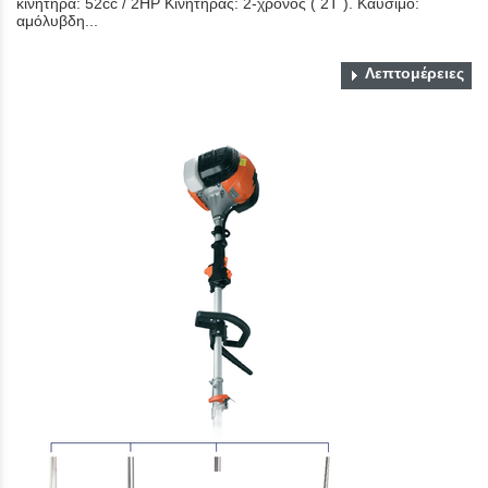
κινητήρα: 52cc / 2HP Κινητήρας: 2-χρονος ( 2Τ ). Καύσιμο:
αμόλυβδη...
Λεπτομέρειες