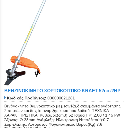
ΒΕΝΖΙΝΟΚΙΝΗΤΟ ΧΟΡΤΟΚΟΠΤΙΚΟ KRAFT 52cc /2HP
Κωδικός Προϊόντος:
000000021281
Βενζινοκίνητο θαμνοκοπτικό με μεσινέζα,δίσκο,ιμάντα ανάρτησης
2 σημείων και δοχείο ανάμιξης καυσίμου-λαδιού. ΤΕΧΝΙΚΑ
ΧΑΡΑΚΤΗΡΙΣΤΙΚΑ: Κυβισμός(cm3):52 Ισχύς(ΗΡ):2,00 / 1,45 kW
Άξονας: ∅ 28mm Ανάφλεξη: Ηλεκτρονική Ντεπόζιτο(lt):0,7
Συμπλέκτης: Αυτόματος Φυγοκεντρικός Βάρος(Kg):7,6