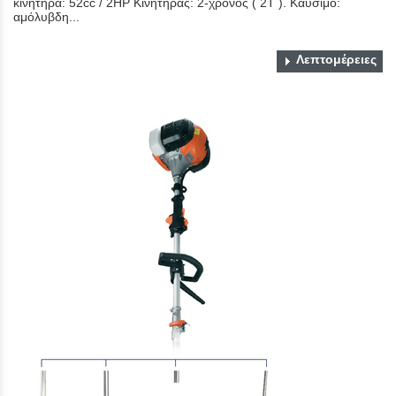
κινητήρα: 52cc / 2HP Κινητήρας: 2-χρονος ( 2Τ ). Καύσιμο:
αμόλυβδη...
Λεπτομέρειες