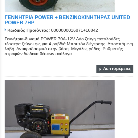
ΓΕΝΝΗΤΡΙΑ POWER + ΒΕΝΖΙΝΟKINHTHΡΑΣ UNITED
POWER 7HP
Κωδικός Προϊόντος:
0000000016871+16842
Γεννήτρια-δυναμό POWER 70A-12V Δύο ζεύγη πεταλούδες
τέσσερα ζεύγοι φις για 4 ραβδιά Μπουτόν διέγερσης. Αποσπόμενη
λαβή. Αντικραδασμικά στην βάση. Μεγάλες ρόδες. Ρυθμιστής
στροφών δώδεκα θέσεων ανάλογα...
Λεπτομέρειες