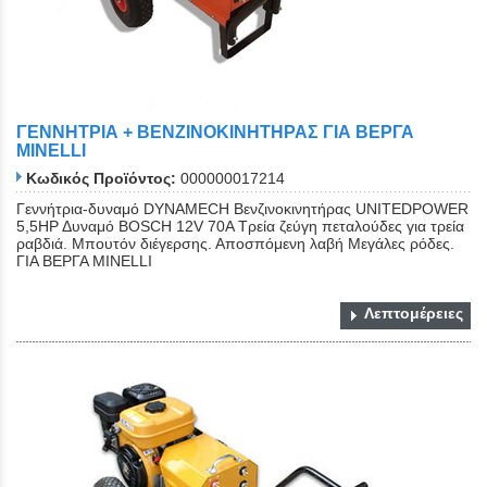
ΓΕΝΝΗΤΡΙΑ + ΒΕΝΖΙΝΟKINHΤΗΡΑΣ ΓΙΑ ΒΕΡΓΑ
MINELLI
Κωδικός Προϊόντος:
000000017214
Γεννήτρια-δυναμό DYNAMECH Βενζινοκινητήρας UNITEDPOWER
5,5ΗΡ Δυναμό BOSCH 12V 70A Τρεία ζεύγη πεταλούδες για τρεία
ραβδιά. Μπουτόν διέγερσης. Αποσπόμενη λαβή Μεγάλες ρόδες.
ΓΙΑ ΒΕΡΓΑ MINELLI
Λεπτομέρειες
Close