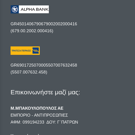
GR4501406790679002002000416
(679.00.2002.000416)
GR6901725070005507007632458
(5507.007632.458)
Επικοινωνήστε μαζί μας:
Μ.ΜΠΑΚΟΥΛΟΠΟΥΛΟΣ ΑΕ
ΕΜΠΟΡΙΟ - ΑΝΤΙΠΡΟΣΩΠΙΕΣ
ΑΦΜ: 099194233 ΔΟΥ: Γ΄ΠΑΤΡΩΝ