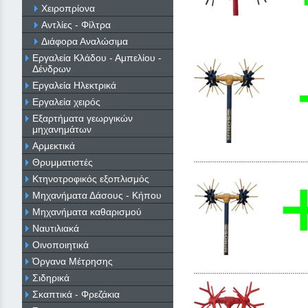
Χειροπρίονα
Αντλίες - Φίλτρα
Διάφορα Αναλώσιμα
Εργαλεία Κλάδου - Αμπελίου -
Δένδρων
Εργαλεία Ηλεκτρικά
Εργαλεία χειρός
Εξαρτήματα γεωργικών
μηχανημάτων
Αρμεκτικά
Θρυμματιστές
Κτηνοτροφικός εξοπλισμός
Μηχανήματα Δάσους - Κήπου
Μηχανήματα καθαρισμού
Ναυτιλιακά
Οινοποιητικά
Όργανα Μέτρησης
Σιδηρικά
Σκαπτικά - Φρεζάκια