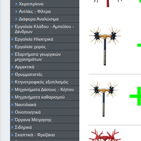
Χειροπρίονα
Αντλίες - Φίλτρα
Διάφορα Αναλώσιμα
Εργαλεία Κλάδου - Αμπελίου -
Δένδρων
Εργαλεία Ηλεκτρικά
Εργαλεία χειρός
Εξαρτήματα γεωργικών
μηχανημάτων
Αρμεκτικά
Θρυμματιστές
Κτηνοτροφικός εξοπλισμός
Μηχανήματα Δάσους - Κήπου
Μηχανήματα καθαρισμού
Ναυτιλιακά
Οινοποιητικά
Όργανα Μέτρησης
Σιδηρικά
Σκαπτικά - Φρεζάκια