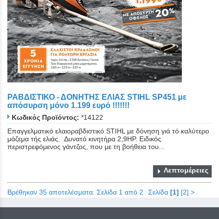
ΡΑΒΔΙΣΤΙΚΟ - ΔΟΝΗΤΗΣ ΕΛΙΑΣ STIHL SP451 με
απόσυρση μόνο 1.199 ευρό !!!!!!!
Κωδικός Προϊόντος:
*14122
Επαγγελματικό ελαιοραβδιστικό STIHL με δόνηση γιά τό καλύτερο
μάζεμα τής ελιάς. Δυνατό κινητήρα 2,9ΗΡ. Ειδικός
περιστρεφόμενος γάντζος, που με τη βοήθεια του...
Λεπτομέρειες
Βρέθηκαν 35 αποτελέσματα. Σελίδα 1 από 2
Σελίδα
[1]
[2]
>