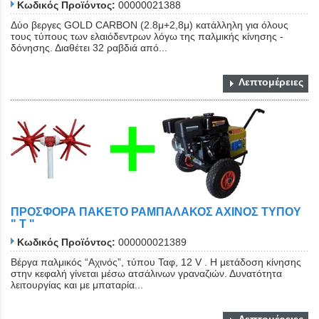
Κωδικός Προϊόντος:
00000021388
Δύο βεργες GOLD CARBON (2.8μ+2,8μ) κατάλληλη για όλους
τους τύπους των ελαιόδεντρων λόγω της παλμικής κίνησης -
δόνησης. Διαθέτει 32 ραβδιά από...
Λεπτομέρειες
ΠΡΟΣΦΟΡΑ ΠΑΚΕΤΟ ΡΑΜΠΑΛΑΚΟΣ ΑΧΙΝΟΣ ΤΥΠΟΥ
" Τ "
Κωδικός Προϊόντος:
000000021389
Βέργα παλμικός “Αχινός”, τύπου Ταφ, 12 V . Η μετάδοση κίνησης
στην κεφαλή γίνεται μέσω ατσάλινων γραναζιών. Δυνατότητα
λειτουργίας και με μπαταρία...
Λεπτομέρειες