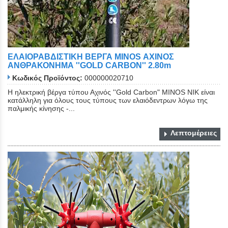
ΕΛΑΙΟΡΑΒΔΙΣΤΙΚΗ ΒΕΡΓΑ MINOS ΑΧΙΝΟΣ
ΑΝΘΡΑΚΟΝΗΜΑ ''GOLD CARBON'' 2.80m
Κωδικός Προϊόντος:
000000020710
Η ηλεκτρική βέργα τύπου Αχινός ''Gold Carbon" ΜΙΝΟS NIK είναι
κατάλληλη για όλους τους τύπους των ελαιόδεντρων λόγω της
παλμικής κίνησης -...
Λεπτομέρειες