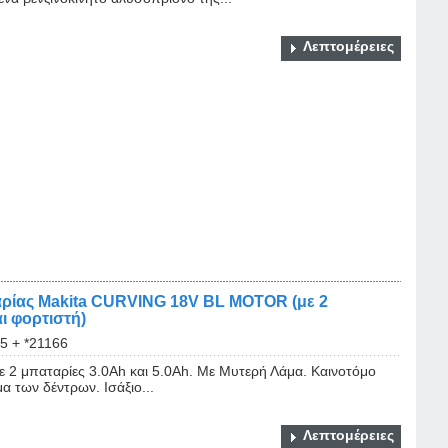
Λεπτομέρειες
ρίας Makita CURVING 18V BL MOTOR (με 2
αι φορτιστή)
5 + *21166
 2 μπαταρίες 3.0Αh και 5.0Αh. Με Μυτερή Λάμα. Καινοτόμο
α των δέντρων. Ισάξιο...
Λεπτομέρειες