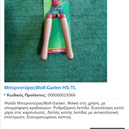
Close
ΜπορνοτύραςWolf-Garten HS-TL
Κωδικός Προϊόντος:
000000019366
Ψαλίδι ΜπορνοτύραςWolf-Garten. Φιλικό στη χρήση, με
απορρόφηση κραδασμών. Ρυθμιζόμενη λεπίδα. Ευκολότερη κοπή
χάρη στις καμπυλωτές, διπλής κοπής λεπίδες με αντικολλητική
επίστρωση. Ενσωματωμένος κόπτης.