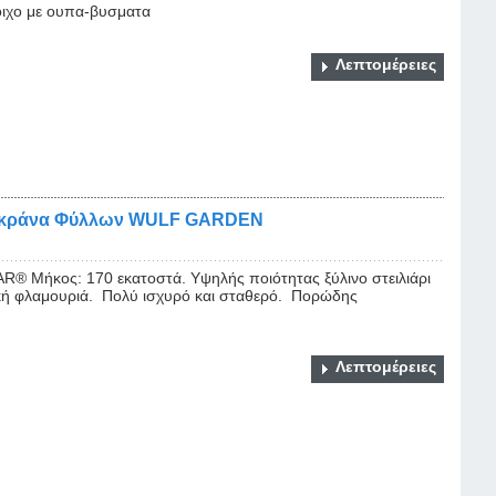
τοιχο με ουπα-βυσματα
Λεπτομέρειες
ουγκράνα Φύλλων WULF GARDEN
® Μήκος: 170 εκατοστά. Υψηλής ποιότητας ξύλινο στειλιάρι
ή φλαμουριά. Πολύ ισχυρό και σταθερό. Πορώδης
Λεπτομέρειες