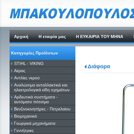
Αρχική
H εταιρία μας
Η ΕΥΚΑΙΡΙΑ ΤΟΥ ΜΗΝΑ
Κατηγορίες Προϊόντων
STIHL - VIKING
Διάφορα
Αέρας
Αντλίες νερού
Αναλώσιμα ανταλλακτικά και
ηλεκτρολογικά είδη οχημάτων
Αρδευτικά συστήματα -
αυτόματο πότισμα
Βενζινοκινητήρες - Πετρελαίου
Βιομηχανικά
Γεωργικά μηχανήματα
Γεννήτριες