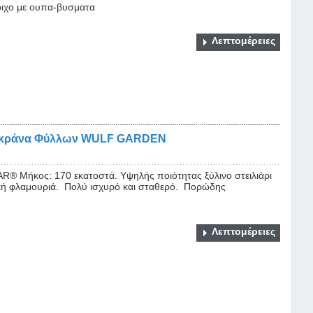
τοιχο με ουπα-βυσματα
Λεπτομέρειες
ουγκράνα Φύλλων WULF GARDEN
® Μήκος: 170 εκατοστά. Υψηλής ποιότητας ξύλινο στειλιάρι
ή φλαμουριά. Πολύ ισχυρό και σταθερό. Πορώδης
Λεπτομέρειες