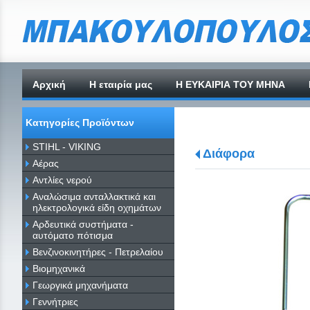
Αρχική
H εταιρία μας
Η ΕΥΚΑΙΡΙΑ ΤΟΥ ΜΗΝΑ
Κατηγορίες Προϊόντων
STIHL - VIKING
Διάφορα
Αέρας
Αντλίες νερού
Αναλώσιμα ανταλλακτικά και
ηλεκτρολογικά είδη οχημάτων
Αρδευτικά συστήματα -
αυτόματο πότισμα
Βενζινοκινητήρες - Πετρελαίου
Βιομηχανικά
Γεωργικά μηχανήματα
Γεννήτριες