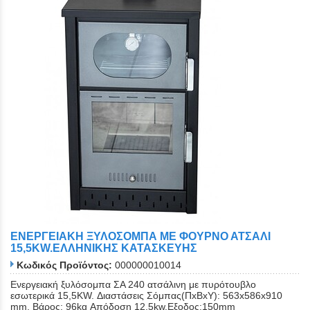
ΕΝΕΡΓΕΙΑΚΗ ΞΥΛΟΣΟΜΠΑ ΜΕ ΦΟΥΡΝΟ ΑΤΣΑΛΙ
15,5KW.ΕΛΛΗΝΙΚΗΣ ΚΑΤΑΣΚΕΥΗΣ
Κωδικός Προϊόντος:
000000010014
Ενεργειακή ξυλόσομπα ΣΑ 240 ατσάλινη με πυρότουβλο
εσωτερικά 15,5KW. Διαστάσεις Σόμπας(ΠxΒxΥ): 563x586x910
mm. Βάρος: 96kg Απόδοση 12,5kw.Εξοδος:150mm