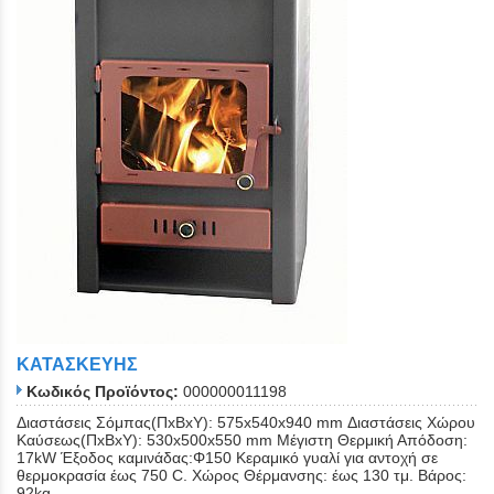
ΚΑΤΑΣΚΕΥΗΣ
Κωδικός Προϊόντος:
000000011198
Διαστάσεις Σόμπας(ΠxΒxΥ): 575x540x940 mm Διαστάσεις Χώρου
Καύσεως(ΠxΒxΥ): 530x500x550 mm Μέγιστη Θερμική Απόδοση:
17kW Έξοδος καμινάδας:Φ150 Κεραμικό γυαλί για αντοχή σε
θερμοκρασία έως 750 C. Χώρος Θέρμανσης: έως 130 τμ. Βάρος:
92kg