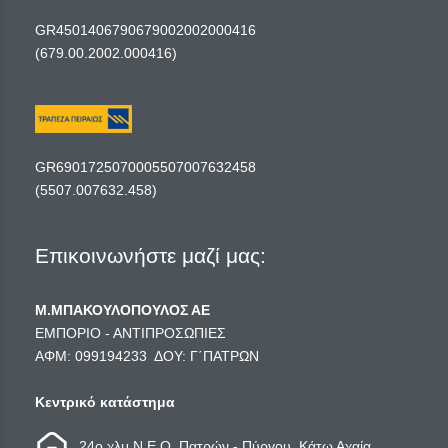
GR4501406790679002002000416
(679.00.2002.000416)
GR6901725070005507007632458
(5507.007632.458)
Επικοινωνήστε μαζί μας:
Μ.ΜΠΑΚΟΥΛΟΠΟΥΛΟΣ ΑΕ
ΕΜΠΟΡΙΟ - ΑΝΤΙΠΡΟΣΩΠΙΕΣ
ΑΦΜ: 099194233 ΔΟΥ: Γ΄ΠΑΤΡΩΝ
Κεντρικό κατάστημα
24ο χλμ Ν.Ε.Ο. Πατρών - Πύργου, Κάτω Αχαία,