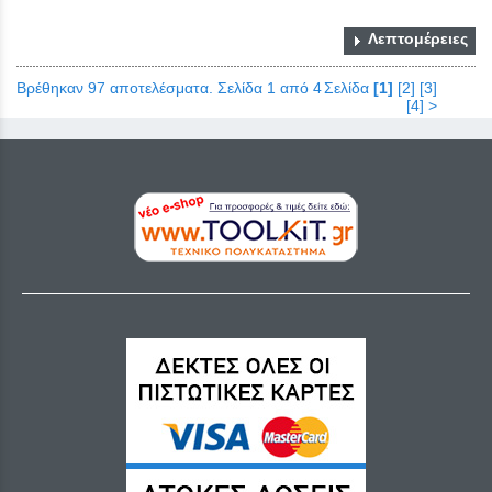
Λεπτομέρειες
Βρέθηκαν 97 αποτελέσματα. Σελίδα 1 από 4
Σελίδα
[1]
[2]
[3]
[4]
>