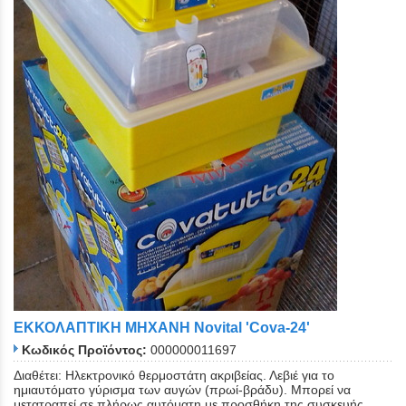
ΕΚΚΟΛΑΠΤΙΚΗ ΜΗΧΑΝΗ Novital 'Cova-24'
Κωδικός Προϊόντος:
000000011697
Διαθέτει: Ηλεκτρονικό θερμοστάτη ακριβείας. Λεβιέ για το
ημιαυτόματο γύρισμα των αυγών (πρωί-βράδυ). Μπορεί να
μετατραπεί σε πλήρως αυτόματη με προσθήκη της συσκευής