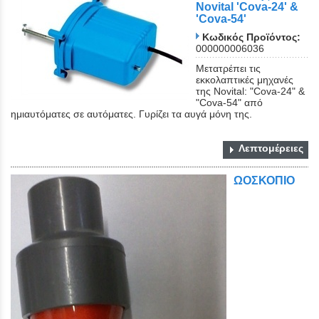
Novital 'Cova-24' &
'Cova-54'
Κωδικός Προϊόντος:
000000006036
Μετατρέπει τις
εκκολαπτικές μηχανές
της Novital: "Cova-24" &
"Cova-54" από
ημιαυτόματες σε αυτόματες. Γυρίζει τα αυγά μόνη της.
Λεπτομέρειες
ΩΟΣΚΟΠΙΟ