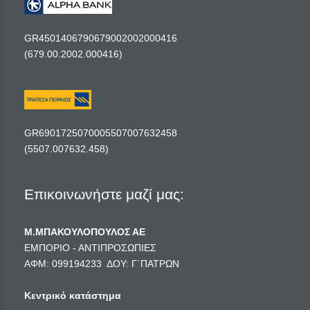
GR4501406790679002002000416
(679.00.2002.000416)
GR6901725070005507007632458
(5507.007632.458)
Επικοινωνήστε μαζί μας:
Μ.ΜΠΑΚΟΥΛΟΠΟΥΛΟΣ ΑΕ
ΕΜΠΟΡΙΟ - ΑΝΤΙΠΡΟΣΩΠΙΕΣ
ΑΦΜ: 099194233 ΔΟΥ: Γ΄ΠΑΤΡΩΝ
Κεντρικό κατάστημα