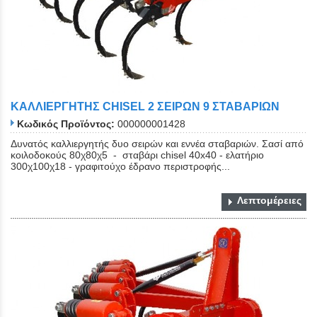
ΚΑΛΛΙΕΡΓHΤΗΣ CHISEL 2 ΣΕΙΡΩΝ 9 ΣΤΑΒΑΡΙΩΝ
Κωδικός Προϊόντος:
000000001428
Δυνατός καλλιεργητής δυο σειρών και εννέα σταβαριών. Σασί από
κοιλοδοκούς 80χ80χ5 - σταβάρι chisel 40x40 - ελατήριο
300χ100χ18 - γραφιτούχο έδρανο περιστροφής...
Λεπτομέρειες